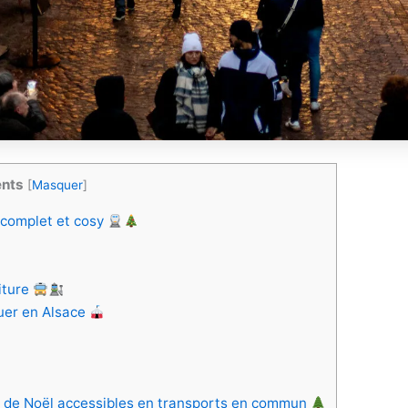
ents
[
Masquer
]
e complet et cosy
oiture
uer en Alsace
de de Noël accessibles en transports en commun