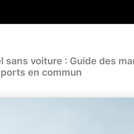
ël sans voiture : Guide des ma
nsports en commun