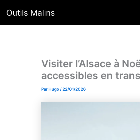
Aller
Outils Malins
au
contenu
Visiter l’Alsace à No
accessibles en tra
Par
Hugo
/
22/01/2026