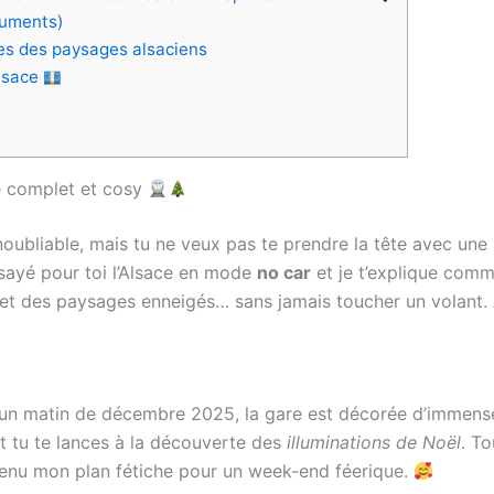
numents)
es des paysages alsaciens
Alsace
de complet et cosy
oubliable, mais tu ne veux pas te prendre la tête avec une b
ssayé pour toi l’Alsace en mode
no car
et je t’explique comm
et des paysages enneigés… sans jamais toucher un volant. A
un matin de décembre 2025, la gare est décorée d’immenses 
et tu te lances à la découverte des
illuminations de Noël
. To
evenu mon plan fétiche pour un week-end féerique.