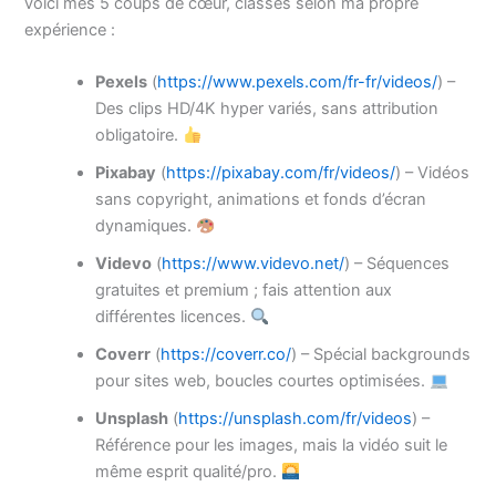
voici mes 5 coups de cœur, classés selon ma propre
expérience :
Pexels
(
https://www.pexels.com/fr-fr/videos/
) –
Des clips HD/4K hyper variés, sans attribution
obligatoire.
Pixabay
(
https://pixabay.com/fr/videos/
) – Vidéos
sans copyright, animations et fonds d’écran
dynamiques.
Videvo
(
https://www.videvo.net/
) – Séquences
gratuites et premium ; fais attention aux
différentes licences.
Coverr
(
https://coverr.co/
) – Spécial backgrounds
pour sites web, boucles courtes optimisées.
Unsplash
(
https://unsplash.com/fr/videos
) –
Référence pour les images, mais la vidéo suit le
même esprit qualité/pro.