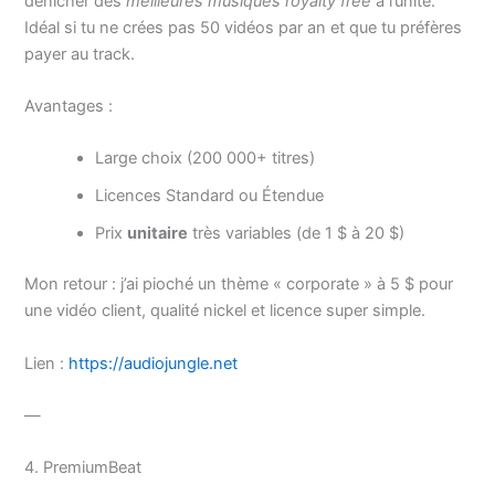
dénicher des
meilleures musiques royalty free
à l’unité.
Idéal si tu ne crées pas 50 vidéos par an et que tu préfères
payer au track.
Avantages :
Large choix (200 000+ titres)
Licences Standard ou Étendue
Prix
unitaire
très variables (de 1 $ à 20 $)
Mon retour : j’ai pioché un thème « corporate » à 5 $ pour
une vidéo client, qualité nickel et licence super simple.
Lien :
https://audiojungle.net
—
4. PremiumBeat