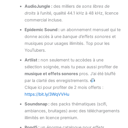
AudioJungle :
des milliers de
sons libres de
droits
à l’unité, qualité 44.1 kHz à 48 kHz, licence
commercial incluse.
Epidemic Sound :
un abonnement mensuel qui te
donne accès à une
banque d’effets sonores
et
musiques pour usages illimités. Top pour les
YouTubers.
Artlist :
non seulement tu accèdes à une
sélection soignée, mais tu peux aussi profiter de
musique et effets sonores
pros. J’ai été bluffé
par la clarté des enregistrements.
Clique ici pour profiter de 2 mois offerts :
https://bit.ly/3WqVVHu
Soundsnap :
des packs thématiques (scifi,
ambiances, bruitages) avec des téléchargements
illimités en licence premium.
Pond5 :
un énorme catalogue pour
effets