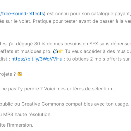
/free-sound-effects
) est connu pour son catalogue payant,
és sur le volet. Pratique pour tester avant de passer à la ve
tes, j’ai dégagé 80 % de mes besoins en SFX sans dépenser u
 effets et musiques pro.
Tu veux accéder à des musique
list :
https://bit.ly/3WqVVHu
: tu obtiens 2 mois offerts su
rojets ?
ne pas t’y perdre ? Voici mes critères de sélection :
e public ou Creative Commons compatibles avec ton usage.
u MP3 haute résolution.
ite l’immersion.