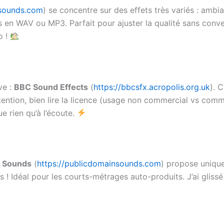
esounds.com
) se concentre sur des effets très variés : ambi
s en WAV ou MP3. Parfait pour ajuster la qualité sans conve
o !
ve :
BBC Sound Effects
(
https://bbcsfx.acropolis.org.uk
). 
ttention, bien lire la licence (usage non commercial vs comme
e rien qu’à l’écoute.
n Sounds
(
https://publicdomainsounds.com
) propose uniqu
s ! Idéal pour les courts-métrages auto-produits. J’ai glissé