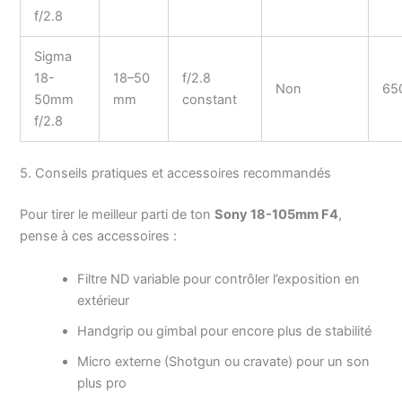
f/2.8
Sigma
18-
18–50
f/2.8
Non
65
50mm
mm
constant
f/2.8
5. Conseils pratiques et accessoires recommandés
Pour tirer le meilleur parti de ton
Sony 18-105mm F4
,
pense à ces accessoires :
Filtre ND variable pour contrôler l’exposition en
extérieur
Handgrip ou gimbal pour encore plus de stabilité
Micro externe (Shotgun ou cravate) pour un son
plus pro