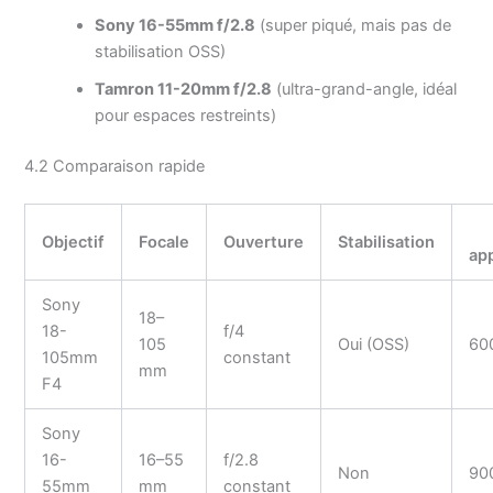
Sony 16-55mm f/2.8
(super piqué, mais pas de
stabilisation OSS)
Tamron 11-20mm f/2.8
(ultra-grand-angle, idéal
pour espaces restreints)
4.2 Comparaison rapide
Objectif
Focale
Ouverture
Stabilisation
ap
Sony
18–
18-
f/4
105
Oui (OSS)
60
105mm
constant
mm
F4
Sony
16-
16–55
f/2.8
Non
90
55mm
mm
constant