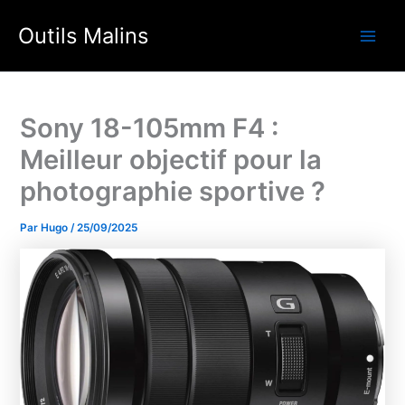
Aller
Outils Malins
au
Main
contenu
Men
Sony 18-105mm F4 :
Meilleur objectif pour la
photographie sportive ?
Par
Hugo
/
25/09/2025