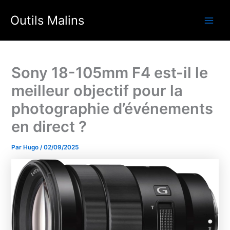
Aller
Outils Malins
au
Main
contenu
Men
Sony 18-105mm F4 est-il le
meilleur objectif pour la
photographie d’événements
en direct ?
Par
Hugo
/
02/09/2025