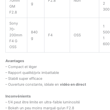
70mm
F2.8
Non
g
2
GM
300
F2.8
Sony
1
70-
840
500
200mm
F4
OSS
g
1
F4 G
600
OSS
Avantages
– Compact et léger
– Rapport qualité/prix imbattable
– Stabili super efficace
– Ouverture constante, idéale en
vidéo en direct
Inconvénients
– f/4 peut être limite en ultra-faible luminosité
– Bokeh un peu moins marqué qu’un F2.8