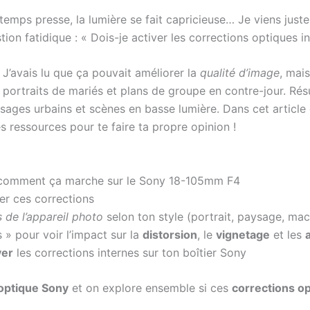
 temps presse, la lumière se fait capricieuse… Je viens ju
stion fatidique : « Dois-je activer les corrections optiques i
é. J’avais lu que ça pouvait améliorer la
qualité d’image
, mai
re portraits de mariés et plans de groupe en contre-jour. Rés
ysages urbains et scènes en basse lumière. Dans cet article
s ressources pour te faire ta propre opinion !
comment ça marche sur le Sony 18-105mm F4
er ces corrections
 de l’appareil photo
selon ton style (portrait, paysage, ma
 » pour voir l’impact sur la
distorsion
, le
vignetage
et les
ver
les corrections internes sur ton boîtier Sony
optique Sony
et on explore ensemble si ces
corrections o