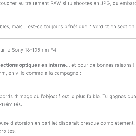
s toucher au traitement RAW si tu shootes en JPG, ou emba
bles, mais… est-ce toujours bénéfique ? Verdict en section 
our le Sony 18-105mm F4
ections optiques en interne
… et pour de bonnes raisons ! 
m, en ville comme à la campagne :
 bords d’image où l’objectif est le plus faible. Tu gagnes qu
xtrémités.
use distorsion en barillet disparaît presque complètement. P
roites.