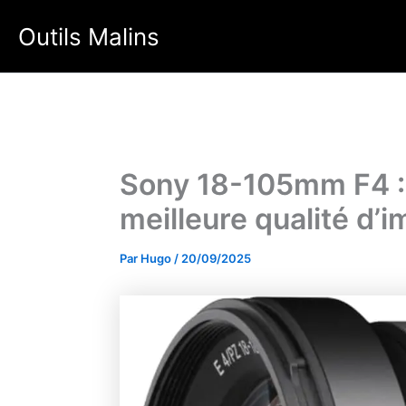
Aller
Outils Malins
au
contenu
Sony 18-105mm F4 : F
meilleure qualité d’
Par
Hugo
/
20/09/2025