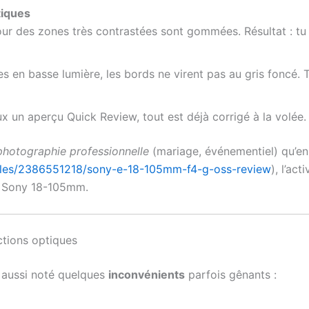
tiques
our des zones très contrastées sont gommées. Résultat : tu
 en basse lumière, les bords ne virent pas au gris foncé.
ux un aperçu Quick Review, tout est déjà corrigé à la volé
photographie professionnelle
(mariage, événementiel) qu’e
cles/2386551218/sony-e-18-105mm-f4-g-oss-review
), l’ac
 Sony 18-105mm.
ctions optiques
 aussi noté quelques
inconvénients
parfois gênants :