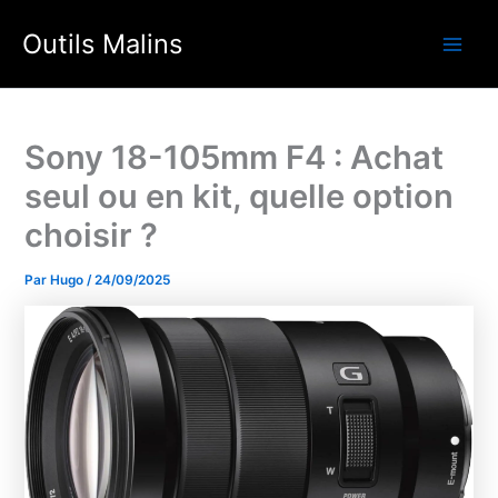
Aller
Outils Malins
au
Main
contenu
Men
Sony 18-105mm F4 : Achat
seul ou en kit, quelle option
choisir ?
Par
Hugo
/
24/09/2025