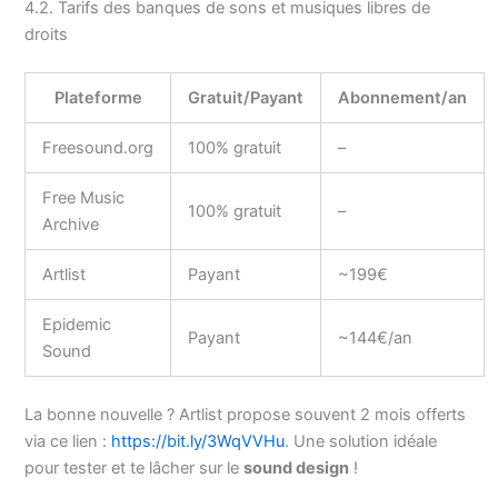
4.2. Tarifs des banques de sons et musiques libres de
droits
Plateforme
Gratuit/Payant
Abonnement/an
Freesound.org
100% gratuit
–
Free Music
100% gratuit
–
Archive
Artlist
Payant
~199€
Epidemic
Payant
~144€/an
Sound
La bonne nouvelle ? Artlist propose souvent 2 mois offerts
via ce lien :
https://bit.ly/3WqVVHu
. Une solution idéale
pour tester et te lâcher sur le
sound design
!