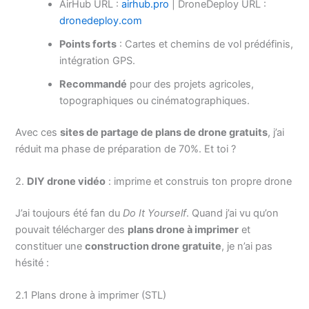
AirHub URL :
airhub.pro
| DroneDeploy URL :
dronedeploy.com
Points forts
: Cartes et chemins de vol prédéfinis,
intégration GPS.
Recommandé
pour des projets agricoles,
topographiques ou cinématographiques.
Avec ces
sites de partage de plans de drone gratuits
, j’ai
réduit ma phase de préparation de 70%. Et toi ?
2.
DIY drone vidéo
: imprime et construis ton propre drone
J’ai toujours été fan du
Do It Yourself
. Quand j’ai vu qu’on
pouvait télécharger des
plans drone à imprimer
et
constituer une
construction drone gratuite
, je n’ai pas
hésité :
2.1 Plans drone à imprimer (STL)