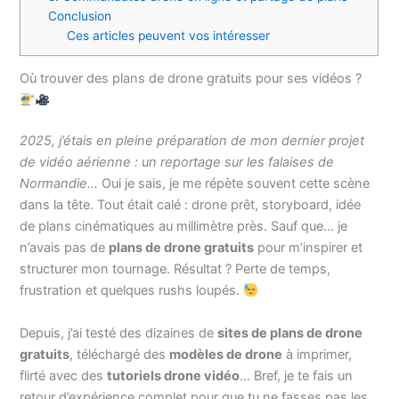
Conclusion
Ces articles peuvent vos intéresser
Où trouver des plans de drone gratuits pour ses vidéos ?
2025, j’étais en pleine préparation de mon dernier projet
de vidéo aérienne : un reportage sur les falaises de
Normandie…
Oui je sais, je me répète souvent cette scène
dans la tête. Tout était calé : drone prêt, storyboard, idée
de plans cinématiques au millimètre près. Sauf que… je
n’avais pas de
plans de drone gratuits
pour m’inspirer et
structurer mon tournage. Résultat ? Perte de temps,
frustration et quelques rushs loupés.
Depuis, j’ai testé des dizaines de
sites de plans de drone
gratuits
, téléchargé des
modèles de drone
à imprimer,
flirté avec des
tutoriels drone vidéo
… Bref, je te fais un
retour d’expérience complet pour que tu ne fasses pas les