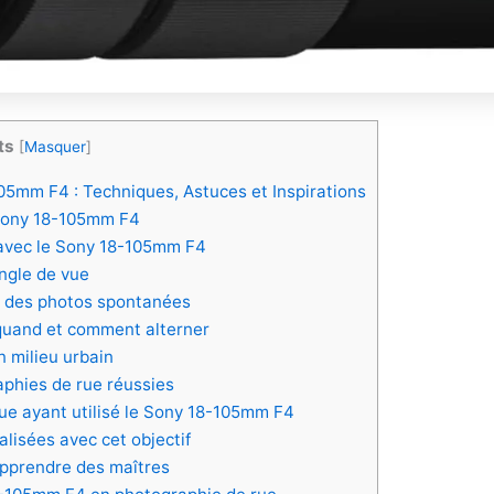
ts
[
Masquer
]
105mm F4 : Techniques, Astuces et Inspirations
 Sony 18-105mm F4
 avec le Sony 18-105mm F4
angle de vue
ur des photos spontanées
quand et comment alterner
n milieu urbain
aphies de rue réussies
ue ayant utilisé le Sony 18-105mm F4
alisées avec cet objectif
apprendre des maîtres