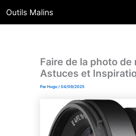
Aller
Outils Malins
au
contenu
Faire de la photo de
Astuces et Inspirati
Par
Hugo
/
04/09/2025