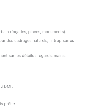
urbain (façades, places, monuments).
pour des cadrages naturels, ni trop serrés
ent sur les détails : regards, mains,
ou DMF.
s prêt·e.