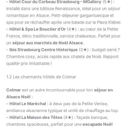
–
Hôtel Cour du Corbeau Strasbourg – MGallery
(5★) :
installé dans une bâtisse Renaissance, idéal pour un
séjour
romantique en Alsace
. Petit-déjeuner gargantuesque et
spa pour se réchauffer après une balade sur la Place Kléber.
–
Hôtel & Spa Le Bouclier d’Or
(4★) : au cœur de la Petite
France, déco traditionnelle, service chaleureux. Parfait pour
un
séjour aux marchés de Noël Alsace
.
–
Ibis Strasbourg Centre Historique
(3★) : budget serré ?
Chambre cosy, accès rapide aux chalets de Noël. Rapport
qualité-prix imbattable !
1.2 Les charmants hôtels de Colmar
Colmar
est un autre incontournable pour ton
séjour en
Alsace Noël
:
–
Hôtel Le Maréchal
: à deux pas de la Petite Venise,
ambiance alsacienne typique et unité de chauffage au top.
–
Hôtel La Maison des Têtes
(4★) : façade baroque,
chambres spacieuses, parfait pour une
escapade Noël