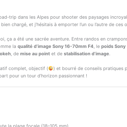
n road-trip dans les Alpes pour shooter des paysages incroy
ien chargé, et j’hésitais à emporter l’un ou l’autre de ces o
-moi, ça a été une sacrée aventure. Entre randos en crampon
mme la
qualité d’image Sony 16-70mm F4
, le
poids Sony
okeh
, de
mise au point
et de
stabilisation d’image
.
tif complet, objectif (
) et bourré de conseils pratiques po
 part pour un tour d’horizon passionnant !
ute la plage focale (18–105 mm).