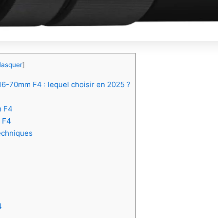
asquer
]
-70mm F4 : lequel choisir en 2025 ?
m F4
 F4
echniques
4