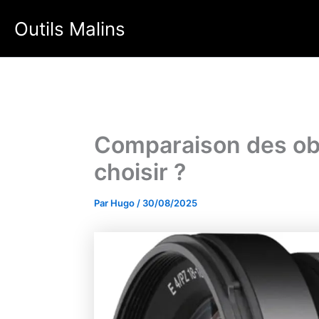
Aller
Outils Malins
au
contenu
Comparaison des obj
choisir ?
Par
Hugo
/
30/08/2025