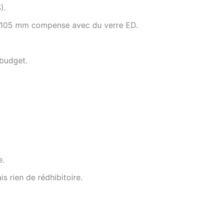
).
18–105 mm compense avec du verre ED.
budget.
e.
 rien de rédhibitoire.