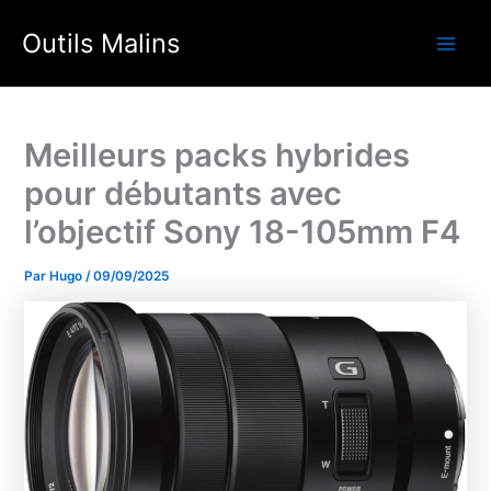
Aller
Outils Malins
au
Main
contenu
Men
Meilleurs packs hybrides
pour débutants avec
l’objectif Sony 18-105mm F4
Par
Hugo
/
09/09/2025