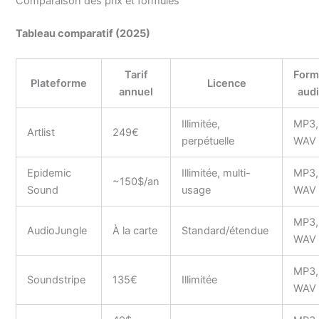
Comparaison des prix et formules
Tableau comparatif (2025)
Tarif
Form
Plateforme
Licence
annuel
aud
Illimitée,
MP3,
Artlist
249€
perpétuelle
WAV
Epidemic
Illimitée, multi-
MP3,
~150$/an
Sound
usage
WAV
MP3,
AudioJungle
À la carte
Standard/étendue
WAV
MP3,
Soundstripe
135€
Illimitée
WAV