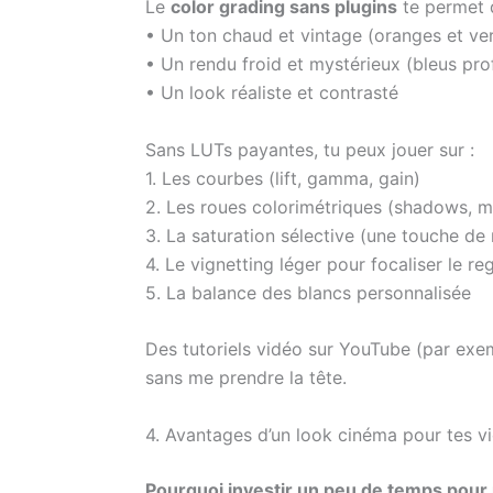
Le
color grading sans plugins
te permet d
• Un ton chaud et vintage (oranges et ver
• Un rendu froid et mystérieux (bleus pr
• Un look réaliste et contrasté
Sans LUTs payantes, tu peux jouer sur :
1. Les courbes (lift, gamma, gain)
2. Les roues colorimétriques (shadows, mi
3. La saturation sélective (une touche de r
4. Le vignetting léger pour focaliser le re
5. La balance des blancs personnalisée
Des tutoriels vidéo sur YouTube (par ex
sans me prendre la tête.
4. Avantages d’un look cinéma pour tes v
Pourquoi investir un peu de temps pour