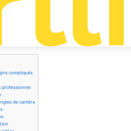
gins compliqués
k professionnel
e
 angles de caméra
és
es
tion