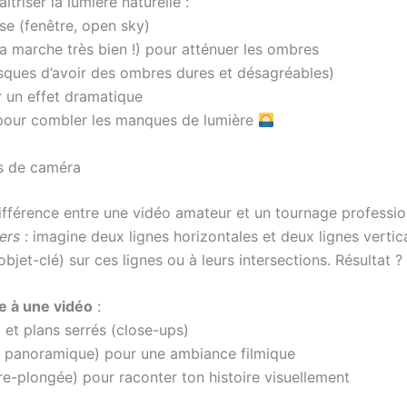
triser la lumière naturelle :
use (fenêtre, open sky)
 ça marche très bien !) pour atténuer les ombres
risques d’avoir des ombres dures et désagréables)
r un effet dramatique
pour combler les manques de lumière
es de caméra
ifférence entre une vidéo amateur et un tournage professionn
iers
: imagine deux lignes horizontales et deux lignes vertic
 objet-clé) sur ces lignes ou à leurs intersections. Résultat 
e à une vidéo
:
) et plans serrés (close-ups)
, panoramique) pour une ambiance filmique
re-plongée) pour raconter ton histoire visuellement