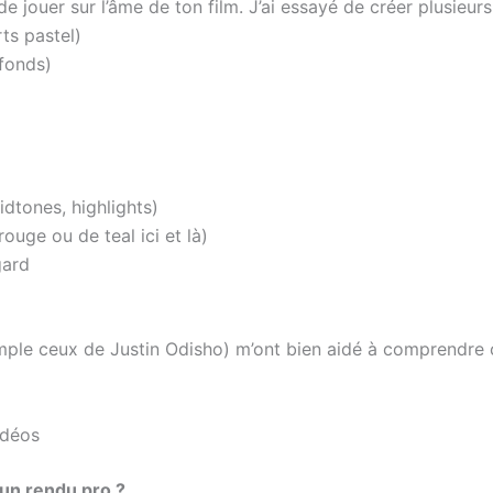
e jouer sur l’âme de ton film. J’ai essayé de créer plusieur
ts pastel)
ofonds)
dtones, highlights)
ouge ou de teal ici et là)
gard
emple ceux de Justin Odisho) m’ont bien aidé à comprendre
idéos
 un rendu pro ?