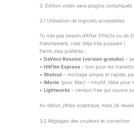
3. Édition vidéo sans plugins compliqués
3.1 Utilisation de logiciels accessibles
Tu n’as pas besoin d’After Effects ou de D
franchement, c’est déjà très puissant !
Parmi mes préférés :
•
DaVinci Resolve (version gratuite)
– ex
•
HitFilm Express
– bon pour les transiti
•
Shotcut
– montage simple et rapide, pa
•
iMovie
(pour Mac) – intuitif, idéal pour
•
Lightworks
– version free qui couvre p
Au début, j’étais sceptique, mais j’ai réus
3.2 Réglages des couleurs et correction