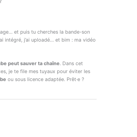
r
tage… et puis tu cherches la bande-son
ai intégré, j’ai uploadé… et bim : ma vidéo
ube peut sauver ta chaîne
. Dans cet
nces, je te file mes tuyaux pour éviter les
ube
ou sous licence adaptée. Prêt·e ?