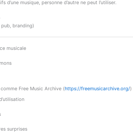
sifs d’une musique, personne d’autre ne peut l’utiliser.
e
 pub, branding)
nce musicale
mmons
s comme Free Music Archive (
https://freemusicarchive.org/
)
’utilisation
s
res surprises