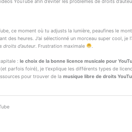
vidéos YouTube afin d’éviter les problèmes de droits d’auteu
Tube, ce moment où tu adjusts la lumière, peaufines le mon
dant des heures. J’ai sélectionné un morceau super cool, je l’
 droits d’auteur
. Frustration maximale
.
apitale :
le choix de la bonne licence musicale pour YouT
 (et parfois foiré), je t’explique les différents types de lice
essources pour trouver de la
musique libre de droits YouT
uTube