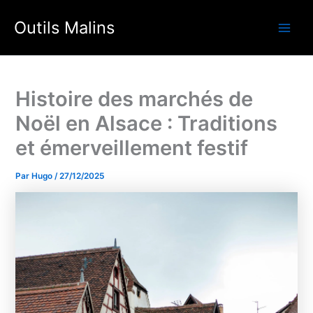
Aller
Outils Malins
au
Main
contenu
Men
Histoire des marchés de
Noël en Alsace : Traditions
et émerveillement festif
Par
Hugo
/
27/12/2025