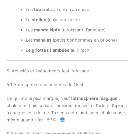
Les
bretzels
au sel ou au sucre
Le
stollen
(cake aux fruits)
Les
mandelkipfel
(croissant d’amande)
Les
manalas
(petits bonhommes en brioche)
Le
griottes flambées
au Kirsch
5. Activités et événements festifs Alsace
5.1 Atmosphère des marchés de Noël
Ce qui m’a le plus marqué, c’est l’
atmosphère magique
:
chalets en bois sculpté, lumières douces, et l’odeur d’épices
à chaque coin de rue. Tu sens cette ambiance chaleureuse,
même quand il fait -5 °C !
5.2 Activités familiales marchés de Noël Alsace