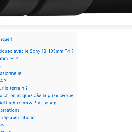
squer
]
tiques avec le Sony 18-105mm F4 ?
atiques ?
s
essionnelle
4 ?
 le terrain ?
ns chromatiques dès la prise de vue
riel Lightroom & Photoshop)
berrations
shop aberrations
es