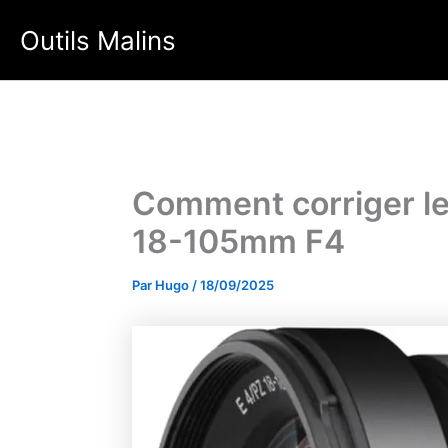
Aller
Outils Malins
au
contenu
Comment corriger le
18-105mm F4
Par
Hugo
/
18/09/2025