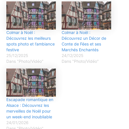
Colmar à Noël :
Colmar à Noël :
Découvrez les meilleurs
Découvrez un Décor de
spots photo et l’ambiance
Conte de Fées et ses
festive
Marchés Enchantés
25/12/2025
24/12/2025
Dans "Photo/Vidéo"
Dans "Photo/Vidéo"
Escapade romantique en
Alsace : Découvrez les
merveilles de Noël pour
un week-end inoubliable
24/01/2026
Dans "Photo/Vidéo"