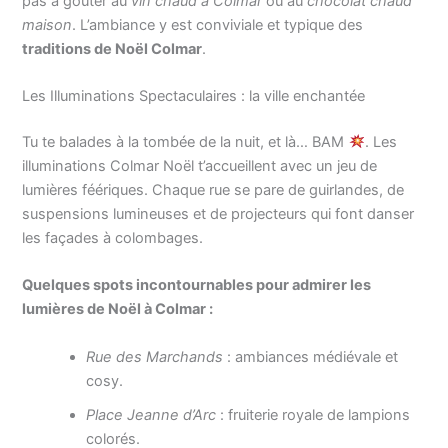
pas à goûter au
vin chaud à Colmar
ou au
chocolat chaud
maison
. L’ambiance y est conviviale et typique des
traditions de Noël Colmar
.
Les Illuminations Spectaculaires : la ville enchantée
Tu te balades à la tombée de la nuit, et là… BAM
. Les
illuminations Colmar Noël t’accueillent avec un jeu de
lumières féériques. Chaque rue se pare de guirlandes, de
suspensions lumineuses et de projecteurs qui font danser
les façades à colombages.
Quelques spots incontournables pour admirer les
lumières de Noël à Colmar :
Rue des Marchands
: ambiances médiévale et
cosy.
Place Jeanne d’Arc
: fruiterie royale de lampions
colorés.