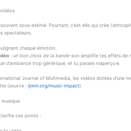
 vidéos
souvent sous-estimé. Pourtant, c’est elle qui crée l’
atmosph
s spectateurs.
ulignant chaque émotion.
idéo
: un bon
choix de la bande-son
amplifie tes effets de
ue d’ambiance
trop générique, et tu passes inaperçu·e.
ternational Journal of Multimedia, les vidéos dotées d’une
tte (source :
ijmm.org/music-impact
).
ta musique
larifie ces points :
e ta vidéo