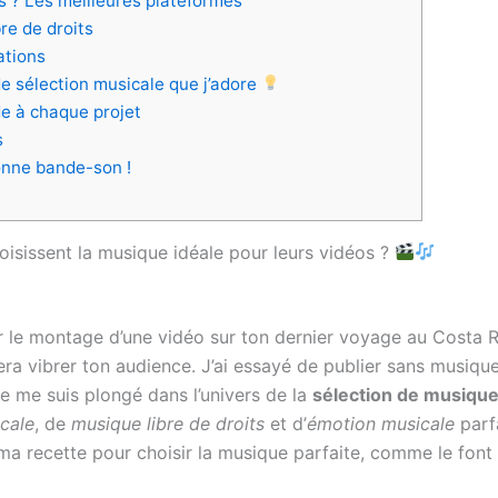
s ? Les meilleures plateformes
re de droits
ations
 de sélection musicale que j’adore
de à chaque projet
s
bonne bande-son !
isissent la musique idéale pour leurs vidéos ?
nir le montage d’une vidéo sur ton dernier voyage au Costa Ri
fera vibrer ton audience. J’ai essayé de publier sans musiqu
 je me suis plongé dans l’univers de la
sélection de musiqu
cale
, de
musique libre de droits
et d’
émotion musicale
parf
e ma recette pour choisir la musique parfaite, comme le font