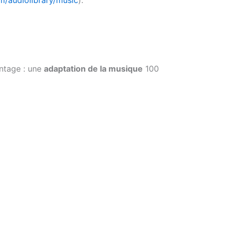
m/audiolibrary/music
).
antage : une
adaptation de la musique
100