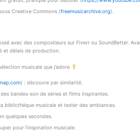
nt gratuit, pratique pour débuter (
https://www.youtube.co
s sous Creative Commons (
freemusicarchive.org
).
bossé avec des compositeurs sur Fiverr ou SoundBetter. Av
é et délais de production.
 sélection musicale que j’adore
-map.com
) : découvre par similarité.
 des bandes-son de séries et films inspirantes.
ta
bibliothèque musicale
et tester des ambiances.
 en quelques secondes.
uper pour l’
inspiration musicale
.